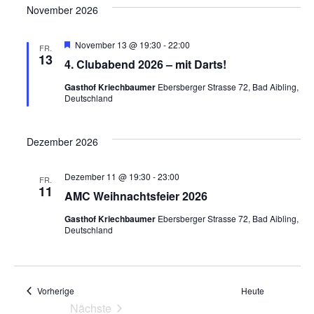
e
h
t
November 2026
o
b
n
e
i
H
November 13 @ 19:30
-
22:00
n
FR.
e
-
13
4. Clubabend 2026 – mit Darts!
r
o
v
N
Gasthof Kriechbaumer
Ebersberger Strasse 72, Bad Aibling,
o
Deutschland
r
n
g
a
e
h
v
Dezember 2026
o
b
e
i
Dezember 11 @ 19:30
-
23:00
n
FR.
11
AMC Weihnachtsfeier 2026
g
Gasthof Kriechbaumer
Ebersberger Strasse 72, Bad Aibling,
a
Deutschland
t
i
Veranstaltungen
Vorherige
Heute
Nächste
o