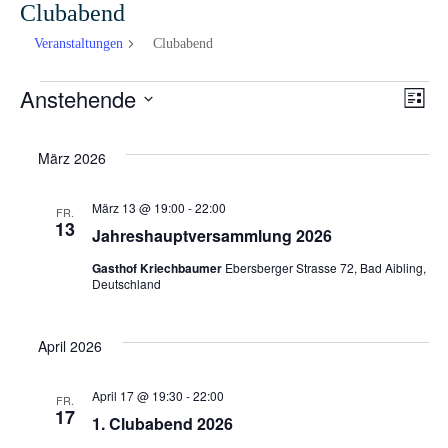
Clubabend
Veranstaltungen
Clubabend
Anstehende
V
Veranstaltungen
A
L
i
D
e
s
n
März 2026
a
t
r
t
e
s
März 13 @ 19:00
-
22:00
FR.
a
u
13
Jahreshauptversammlung 2026
m
i
n
Gasthof Kriechbaumer
Ebersberger Strasse 72, Bad Aibling,
w
Deutschland
s
c
ä
t
h
April 2026
h
l
a
April 17 @ 19:30
-
22:00
e
t
FR.
17
l
1. Clubabend 2026
n