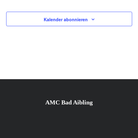
Veranstaltungen
n
Kalender abonnieren
AMC Bad Aibling