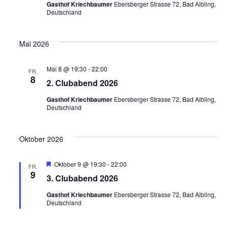
e
Gasthof Kriechbaumer
Ebersberger Strasse 72, Bad Aibling,
t
.
Deutschland
u
n
Mai 2026
n
-
g
Mai 8 @ 19:30
-
22:00
FR.
N
8
2. Clubabend 2026
A
Gasthof Kriechbaumer
Ebersberger Strasse 72, Bad Aibling,
a
n
Deutschland
s
v
Oktober 2026
i
i
H
Oktober 9 @ 19:30
-
22:00
c
FR.
e
9
3. Clubabend 2026
g
r
h
v
Gasthof Kriechbaumer
Ebersberger Strasse 72, Bad Aibling,
o
Deutschland
a
r
t
g
e